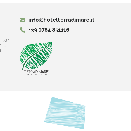
info@hotelterradimare.it
+39 0784 851116
0, San
0 €,
i