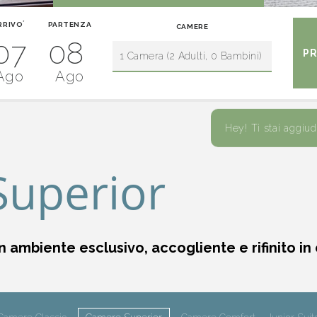
*
RRIVO
PARTENZA
CAMERE
07
08
Ago
Ago
Hey! Ti stai aggiu
uperior
 ambiente esclusivo, accogliente e rifinito in 