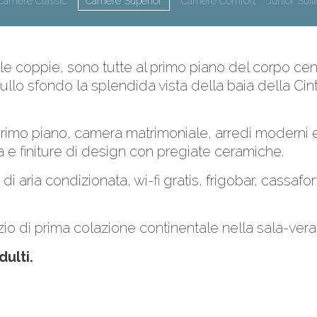
Camere Classic
Camere Superior
Camere Comfort
Junior Suit
r le coppie, sono tutte al primo piano del corpo cent
Sullo sfondo la splendida vista della baia della Cin
rimo piano, camera matrimoniale, arredi moderni e 
e finiture di design con pregiate ceramiche.
i aria condizionata, wi-fi gratis, frigobar, cassafo
io di prima colazione continentale nella sala-vera
ulti.