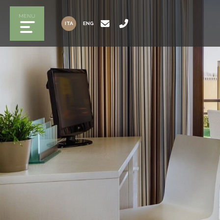
MENU
ITA
ENG